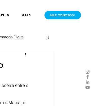
FALE CONOSCO!
ÁTILO
Mais
rmação Digital
e Mercado
Live
o
 ocorre entre o 
om a Marca, e 