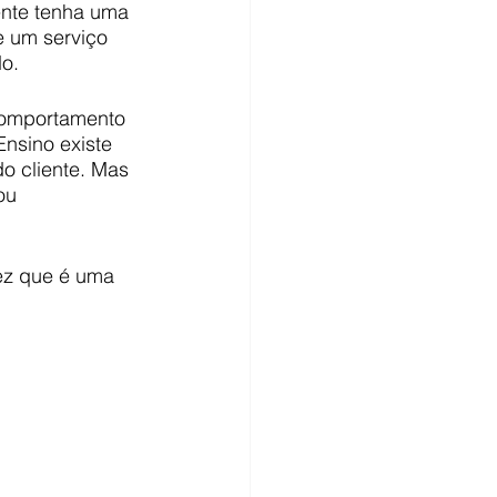
ente tenha uma 
e um serviço 
do.
 comportamento 
nsino existe 
o cliente. Mas 
ou 
vez que é uma 