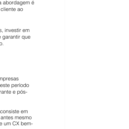
 a abordagem é 
 cliente ao 
 investir em 
 garantir que 
o.
empresas 
este período 
rante e pós-
 consiste em 
ce antes mesmo 
de um CX bem-