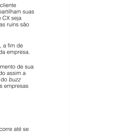
cliente 
partilham suas 
 CX seja 
as ruins são 
 a fim de 
 da empresa.
amento de sua 
do assim a 
 do 
buzz 
 as empresas 
orre até se 