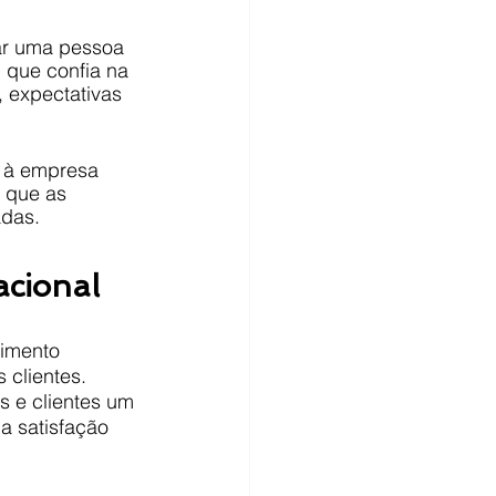
ar uma pessoa 
que confia na 
 expectativas 
e à empresa 
 que as 
adas.
acional
vimento 
 clientes. 
 e clientes um 
a satisfação 