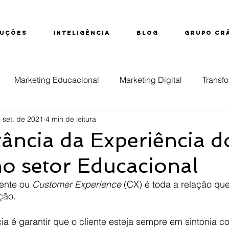
UÇÕES
INTELIGÊNCIA
BLOG
GRUPO CR
Marketing Educacional
Marketing Digital
Transfo
 set. de 2021
4 min de leitura
ção
Educação Superior
Evasão
Inteligência d
ância da Experiência d
no setor Educacional
nsino Técnico
ente ou 
Customer Experience
 (CX) é toda a relação que
ção.
cia é garantir que o cliente esteja sempre em sintonia c