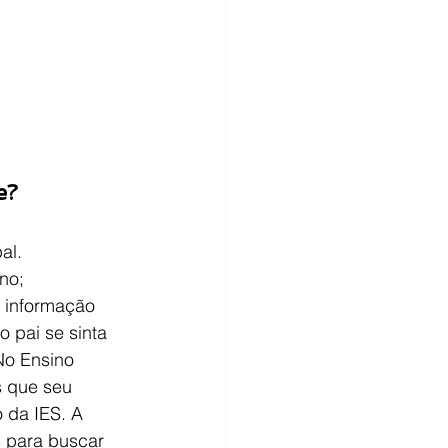
e?
al. 
no;
a informação 
o pai se sinta 
No Ensino 
 que seu 
 da IES. A 
s para buscar 