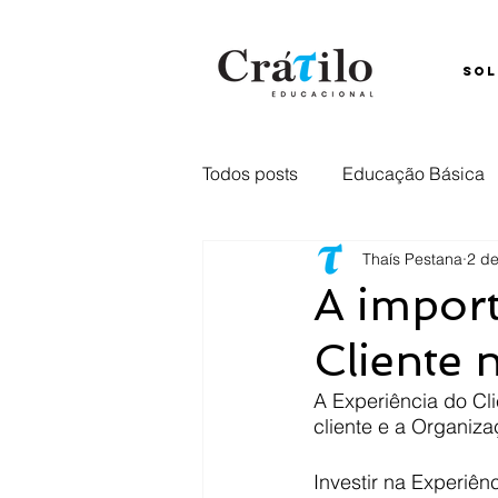
SOL
Todos posts
Educação Básica
Thaís Pestana
2 de
Ensino Híbrido
Comunica
A import
Cliente 
Captação
retenção
E
A Experiência do Cli
cliente e a Organiza
Investir na Experiên