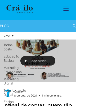
BLOG
Live
Todos
posts
Educação
Básica
Load video
Marketing
Educacional
Marketing
Digital
Transformação
Crátilo
Digital
8 de dez. de 2021
1 min de leitura
Ensino
Afinal de contas, quem são