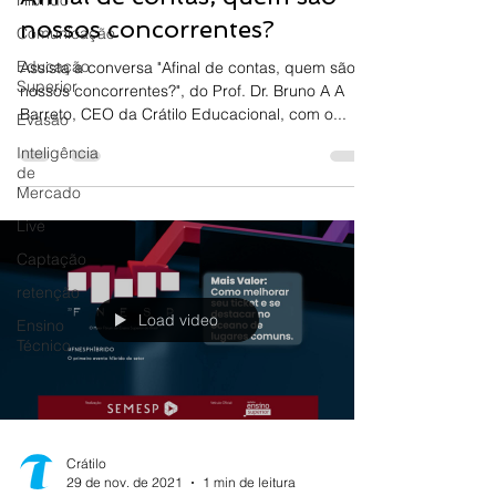
Híbrido
nossos concorrentes?
Comunicação
Educação
Assista a conversa "Afinal de contas, quem são
Superior
nossos concorrentes?", do Prof. Dr. Bruno A A
Barreto, CEO da Crátilo Educacional, com o...
Evasão
Inteligência
de
Mercado
Live
Captação
retenção
Load video
Ensino
Técnico
Crátilo
29 de nov. de 2021
1 min de leitura