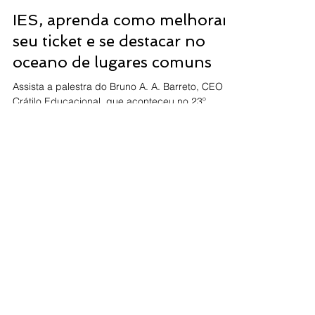
IES, aprenda como melhorar
seu ticket e se destacar no
oceano de lugares comuns
Assista a palestra do Bruno A. A. Barreto, CEO da
Crátilo Educacional, que aconteceu no 23º
FNESP. Com o tema “Mais Valor: Como
melhorar...
Assine a nossa newsletter
Assinar