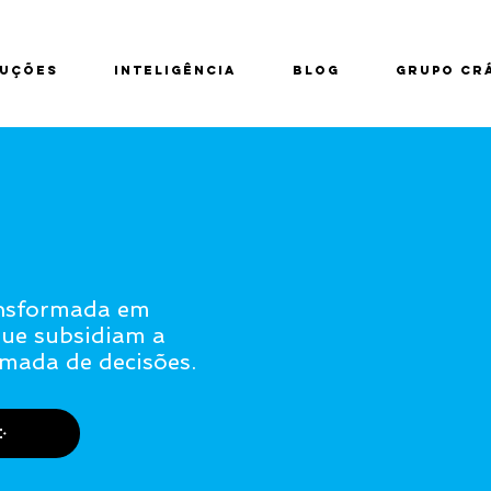
UÇÕES
INTELIGÊNCIA
BLOG
GRUPO CR
ansformada em
que subsidiam a
omada de decisões.