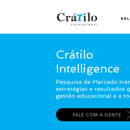
SOL
Crátilo
Intelligence
Pesquisa de Mercado tr
estratégias e resultados 
gestão educacional e a t
FALE COM A GENTE