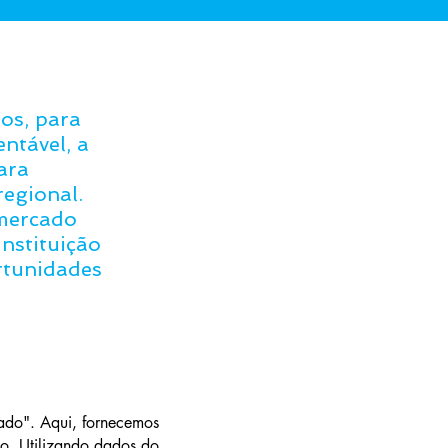
os, para
ntável, a
ara
regional.
 mercado
nstituição
ortunidades
do". Aqui, fornecemos
o. Utilizando dados do