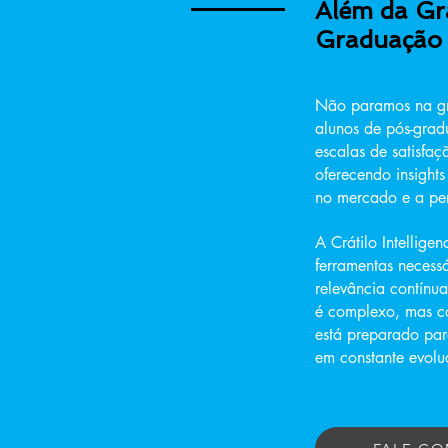
Além da Gr
Graduação 
Não paramos na gr
alunos de pós-gra
escalas de satisfaç
oferecendo insight
no mercado e a pe
A Crátilo Intellig
ferramentas necessá
relevância contín
é complexo, mas c
está preparado par
em constante evol