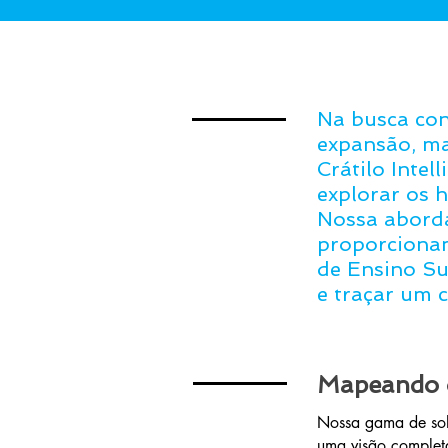
Na busca con
expansão, ma
Crátilo Intel
explorar os h
Nossa aborda
proporcionam
de Ensino Su
e traçar um 
Mapeando o
Nossa gama de sol
uma visão complet