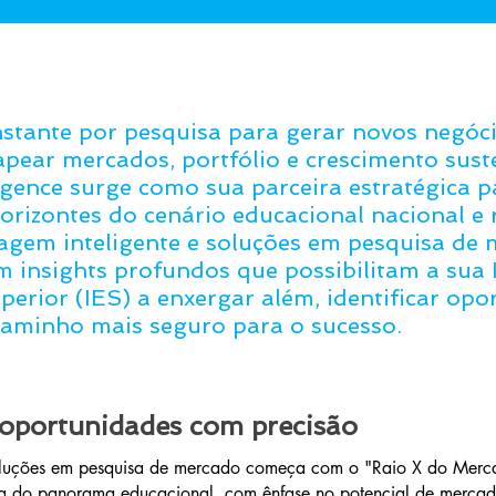
stante por pesquisa para gerar novos negóci
pear mercados, portfólio e crescimento suste
ligence surge como sua parceira estratégica p
orizontes do cenário educacional nacional e 
gem inteligente e soluções em pesquisa de
 insights profundos que possibilitam a sua I
perior (IES) a enxergar além, identificar op
caminho mais seguro para o sucesso.
portunidades com precisão
uções em pesquisa de mercado começa com o "Raio X do Merca
a do panorama educacional, com ênfase no potencial de mercad