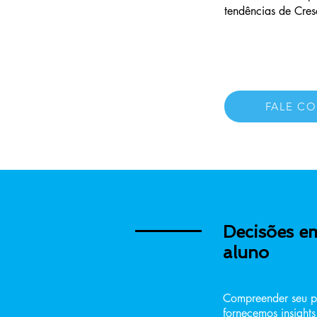
tendências de Cres
FALE CO
Decisões em
aluno
Compreender seu p
fornecemos insight