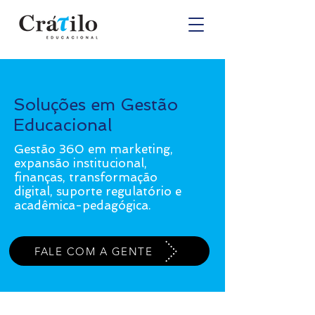
Soluções em Gestão
Educacional
Gestão 360 em marketing,
expansão institucional,
finanças, transformação
digital, suporte regulatório e
acadêmica-pedagógica.
FALE COM A GENTE