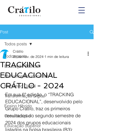
Post
Todos posts
Crátilo
Todos posts
28 de nov. de 2024
1 min de leitura
TRACKING
Educação Básica
EDUCACIONAL
Marketing Educacional
CRÁTILO - 2024
Marketing Digital
Em sua 6ª edição, o “TRACKING 
Transformação Digital
EDUCACIONAL”, desenvolvido pelo 
Ensino Híbrido
Grupo Crátilo, traz os primeiros 
resultados do segundo semestre de 
Comunicação
2024 dos grupos educacionais 
Educação Superior
listados na bolsa brasileira (B3):