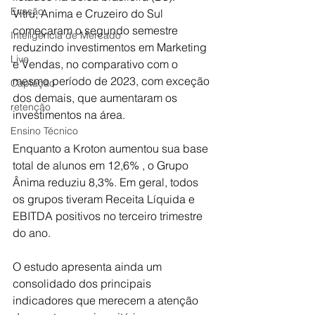
Evasão
Vitru, Anima e Cruzeiro do Sul 
começaram o segundo semestre 
Inteligência de Mercado
reduzindo investimentos em Marketing 
Live
e Vendas, no comparativo com o 
mesmo período de 2023, com exceção 
Captação
dos demais, que aumentaram os 
retenção
investimentos na área.
Ensino Técnico
Enquanto a Kroton aumentou sua base 
total de alunos em 12,6% , o Grupo  
Ânima reduziu 8,3%. Em geral, todos 
os grupos tiveram Receita Líquida e 
EBITDA positivos no terceiro trimestre 
do ano.
O estudo apresenta ainda um 
consolidado dos principais 
indicadores que merecem a atenção 