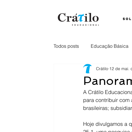
SOL
Todos posts
Educação Básica
Crátilo
12 de mai. 
Ensino Híbrido
Comunica
Panorama
A Crátilo Educacion
Captação
retenção
E
para contribuir com 
brasileiras; subsid
Hoje divulgamos a
25.1, uma pesquisa 