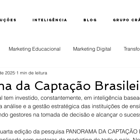
UÇÕES
INTELIGÊNCIA
BLOG
GRUPO CR
Marketing Educacional
Marketing Digital
Transfo
de 2025
1 min de leitura
ção
Educação Superior
Evasão
Inteligência d
 da Captação Brasilei
al tem investido, constantemente, em inteligência base
nsino Técnico
a análise e a gestão estratégica das instituições de ens
iando gestores na tomada de decisão e alcançar o suces
 quarta edição da pesquisa PANORAMA DA CAPTAÇÃO
aplicada com gestores de marketing de todo o país. Nos