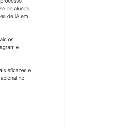
 processo 
se de alunos 
ões de IA em 
ais os 
tagram e 
is eficazes e 
acional no 