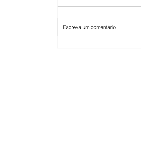
Escreva um comentário
O EaD não é o problema.
É o revelador.