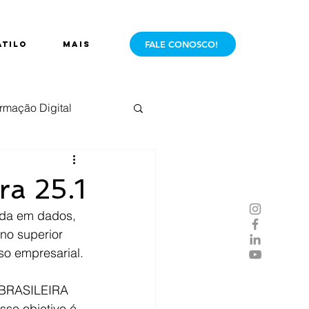
FALE CONOSCO!
ÁTILO
Mais
rmação Digital
e Mercado
Live
ra 25.1
ada em dados, 
ino superior 
so empresarial.
 BRASILEIRA 
so objetivo é 