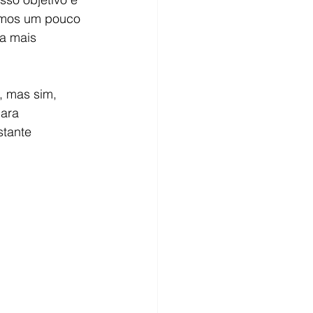
rmos um pouco 
a mais 
, mas sim, 
para 
tante 