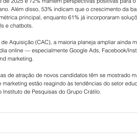
e de 2025 e 72% mantém perspectivas positivas para o
 ano. Além disso, 53% indicam que o crescimento da ba
métrica principal, enquanto 61% já incorporaram soluç
s e chatbots. 
 de Aquisição (CAC), a maioria planeja ampliar ainda m
dia online — especialmente Google Ads, Facebook/Ins
und marketing.
cas de atração de novos candidatos têm se mostrado ma
 marketing estão reagindo às tendências do setor educ
o Instituto de Pesquisas do Grupo Crátilo.