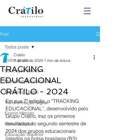
Post
Todos posts
Crátilo
Todos posts
7 de abr. de 2025
1 min de leitura
TRACKING
Educação Básica
EDUCACIONAL
Marketing Educacional
CRÁTILO - 2024
Marketing Digital
Em sua 7ª edição, o “TRACKING 
Transformação Digital
EDUCACIONAL”, desenvolvido pelo 
Ensino Híbrido
Grupo Crátilo, traz os primeiros 
resultados do segundo semestre de 
Comunicação
2024 dos grupos educacionais 
Educação Superior
listados na bolsa brasileira (B3):