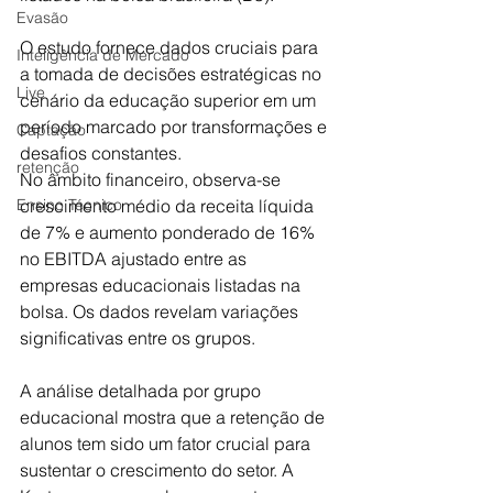
Evasão
O estudo fornece dados cruciais para 
Inteligência de Mercado
a tomada de decisões estratégicas no 
Live
cenário da educação superior em um 
período marcado por transformações e 
Captação
desafios constantes.
retenção
No âmbito financeiro, observa-se 
Ensino Técnico
crescimento médio da receita líquida 
de 7% e aumento ponderado de 16% 
no EBITDA ajustado entre as 
empresas educacionais listadas na 
bolsa. Os dados revelam variações 
significativas entre os grupos. 
A análise detalhada por grupo 
educacional mostra que a retenção de 
alunos tem sido um fator crucial para 
sustentar o crescimento do setor. A 