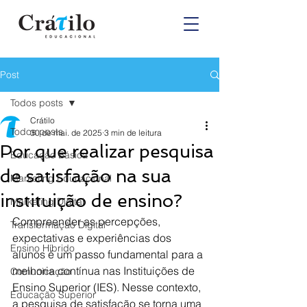
Post
Todos posts
Crátilo
Todos posts
30 de mai. de 2025
3 min de leitura
Por que realizar pesquisa
Educação Básica
de satisfação na sua
Marketing Educacional
instituição de ensino?
Marketing Digital
Compreender as percepções, 
Transformação Digital
expectativas e experiências dos 
Ensino Híbrido
alunos é um passo fundamental para a 
melhoria contínua nas Instituições de 
Comunicação
Ensino Superior (IES). Nesse contexto, 
Educação Superior
a pesquisa de satisfação se torna uma 