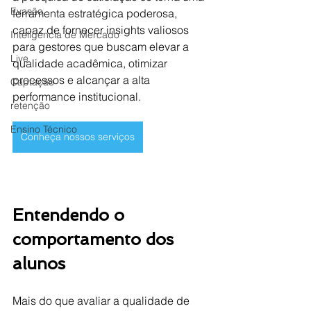
Evasão
ferramenta estratégica poderosa, 
capaz de fornecer insights valiosos 
Inteligência de Mercado
para gestores que buscam elevar a 
Live
qualidade acadêmica, otimizar 
processos e alcançar a alta 
Captação
performance institucional.
retenção
Ensino Técnico
Conheça nossos serviços
Entendendo o 
comportamento dos 
alunos
Mais do que avaliar a qualidade de 