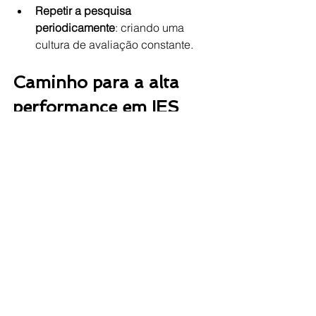
Repetir a pesquisa 
periodicamente
: criando uma 
cultura de avaliação constante.
Caminho para a alta 
performance em IES
Quando integrada à gestão 
institucional, a pesquisa de satisfação 
se transforma em um mecanismo de 
melhoria da qualidade educacional
, 
contribuindo para decisões baseadas 
em dados, inovação nos processos 
acadêmicos e fortalecimento da 
cultura institucional.
Investir nessa prática é essencial para 
quem busca uma 
gestão estratégica 