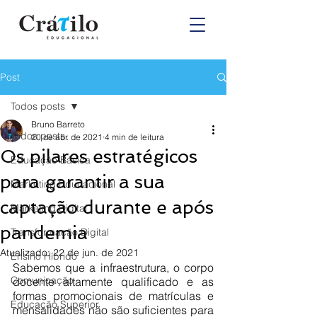
Post
Todos posts
Bruno Barreto
Todos posts
20 de abr. de 2021
4 min de leitura
Os pilares estratégicos
Educação Básica
para garantir a sua
Marketing Educacional
captação durante e após
Marketing Digital
pandemia
Transformação Digital
Atualizado:
22 de jun. de 2021
Ensino Híbrido
Sabemos que a infraestrutura, o corpo 
Comunicação
docente altamente qualificado e as 
formas promocionais de matrículas e 
Educação Superior
mensalidades não são suficientes para 