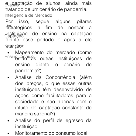
a captação de alunos, ainda mais 
Evasão
tratando de um cenário de pandemia. 
Inteligência de Mercado
Por isso, segue alguns pilares 
Live
estratégicos a fim de nortear a 
instituição de ensino na captação 
Captação
diante esse período e após a ele 
também:
retenção
Mapeamento do mercado (como 
Ensino Técnico
estão as outras instituições de 
ensino diante o cenário de 
pandemia?)
Análise da Concorrência (além 
dos preços, o que essas outras 
instituições têm desenvolvido de 
ações como facilitadoras para a 
sociedade e não apenas com o 
intuito de captação constante de 
maneira sazonal?)
Análise do perfil de egresso da 
instituição
Monitoramento do consumo local