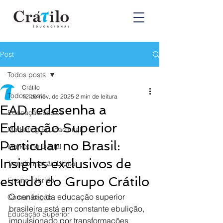
Post
Todos posts
Crátilo
Todos posts
12 de nov. de 2025
2 min de leitura
EAD redesenha a
Educação Básica
Educação Superior
Marketing Educacional
Particular no Brasil:
Marketing Digital
Insights exclusivos de
Transformação Digital
estudo do Grupo Crátilo
Ensino Híbrido
O cenário da educação superior 
Comunicação
brasileira está em constante ebulição, 
Educação Superior
impulsionado por transformações 