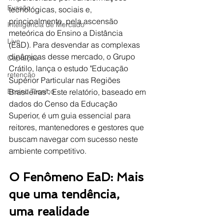
Evasão
tecnológicas, sociais e, 
principalmente, pela ascensão 
Inteligência de Mercado
meteórica do Ensino a Distância 
Live
(EaD). Para desvendar as complexas 
dinâmicas desse mercado, o Grupo 
Captação
Crátilo, lança o estudo "Educação 
retenção
Superior Particular nas Regiões 
Ensino Técnico
Brasileiras". Este relatório, baseado em 
dados do Censo da Educação 
Superior, é um guia essencial para 
reitores, mantenedores e gestores que 
buscam navegar com sucesso neste 
ambiente competitivo.
O Fenômeno EaD: Mais 
que uma tendência, 
uma realidade 