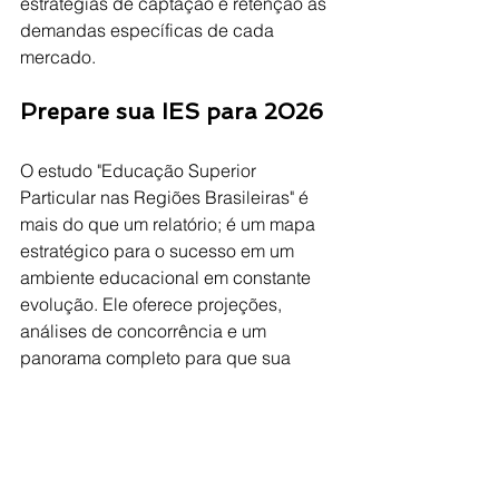
estratégias de captação e retenção às 
demandas específicas de cada 
mercado.
Prepare sua IES para 2026
O estudo "Educação Superior 
Particular nas Regiões Brasileiras" é 
mais do que um relatório; é um mapa 
estratégico para o sucesso em um 
ambiente educacional em constante 
evolução. Ele oferece projeções, 
análises de concorrência e um 
panorama completo para que sua 
instituição possa antecipar 
tendências, mitigar riscos e maximizar 
o retorno sobre o investimento.
Não perca a oportunidade de 
aprofundar seu conhecimento e 