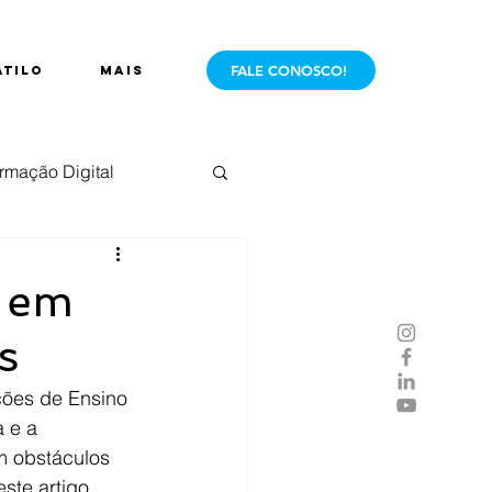
FALE CONOSCO!
ÁTILO
Mais
rmação Digital
e Mercado
Live
s em
s
ções de Ensino 
 e a 
m obstáculos 
ste artigo, 