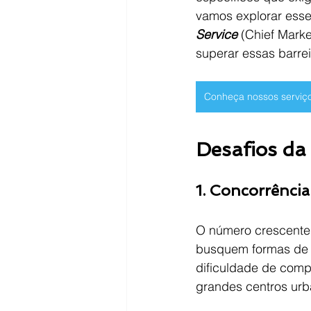
vamos explorar esse
Service
(Chief Marke
superar essas barrei
Conheça nossos serviç
Desafios da
1. Concorrênci
O número crescente d
busquem formas de s
dificuldade de comp
grandes centros urba