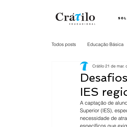
SOL
Todos posts
Educação Básica
Crátilo
21 de mar. 
Ensino Híbrido
Comunica
Desafios
IES regi
Captação
retenção
E
A captação de aluno
Superior (IES), esp
necessidade de atrai
específicos que exig