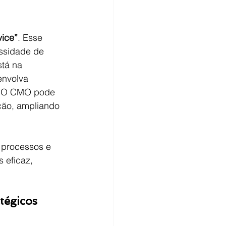
ice”
. Esse 
essidade de 
tá na 
envolva 
o. O CMO pode 
ção, ampliando 
 processos e 
 eficaz, 
atégicos