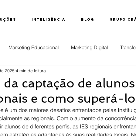
UÇÕES
INTELIGÊNCIA
BLOG
GRUPO CR
Marketing Educacional
Marketing Digital
Transfo
de 2025
4 min de leitura
ção
Educação Superior
Evasão
Inteligência d
 da captação de aluno
onais e como superá-lo
nsino Técnico
s é um dos maiores desafios enfrentados pelas Institui
ecialmente as regionais. Com o aumento da concorrência
r alunos de diferentes perfis, as IES regionais enfrenta
em estratégias adaptadas às suas realidades locais. Ne