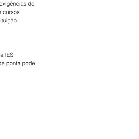
exigências do 
s cursos 
ituição.
a IES 
 de ponta pode 