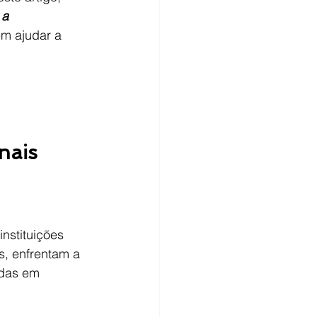
a 
em ajudar a 
nais
nstituições 
, enfrentam a 
adas em 