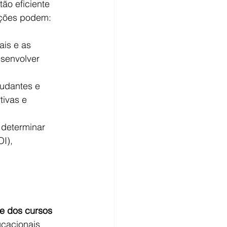
ão eficiente 
uições podem:
ais e as 
senvolver 
udantes e 
tivas e 
 determinar 
I), 
de dos cursos 
ucacionais 