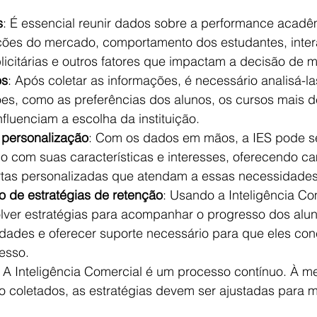
s
: É essencial reunir dados sobre a performance acadê
ações do mercado, comportamento dos estudantes, inte
citárias e outros fatores que impactam a decisão de ma
os
: Após coletar as informações, é necessário analisá-la
rões, como as preferências dos alunos, os cursos mais
nfluenciam a escolha da instituição.
personalização
: Com os dados em mãos, a IES pode s
o com suas características e interesses, oferecendo 
rtas personalizadas que atendam a essas necessidades
 de estratégias de retenção
: Usando a Inteligência Com
er estratégias para acompanhar o progresso dos aluno
uldades e oferecer suporte necessário para que eles co
esso.
: A Inteligência Comercial é um processo contínuo. À m
 coletados, as estratégias devem ser ajustadas para m