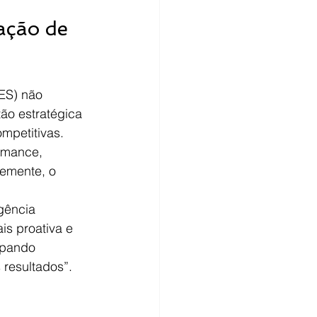
ação de 
IES) não 
ão estratégica 
mpetitivas. 
rmance, 
emente, o 
gência 
s proativa e 
ipando 
resultados”.