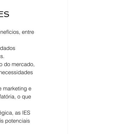
IES
efícios, entre 
 dados 
s.
o do mercado, 
 necessidades 
 marketing e 
atória, o que 
égica, as IES 
 potenciais 