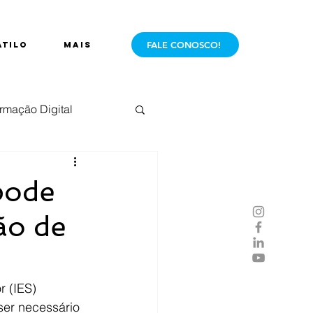
FALE CONOSCO!
ÁTILO
Mais
rmação Digital
e Mercado
Live
pode
ão de
r (IES) 
ser necessário 