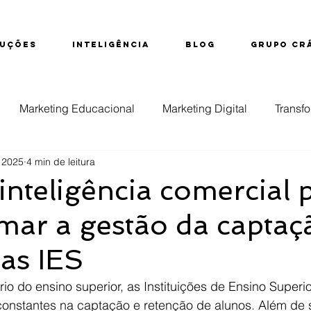
UÇÕES
INTELIGÊNCIA
BLOG
GRUPO CR
Marketing Educacional
Marketing Digital
Transfo
e 2025
4 min de leitura
ção
Educação Superior
Evasão
Inteligência d
nteligência comercial 
mar a gestão da captaç
nsino Técnico
as IES
io do ensino superior, as Instituições de Ensino Superio
constantes na captação e retenção de alunos. Além de 