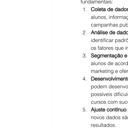
fundamentais:
Coleta de dado
alunos, inform
campanhas publi
Análise de dad
identificar pad
os fatores que i
Segmentação e 
alunos de acord
marketing e ofe
Desenvolvimento
podem desenvolv
possíveis dific
cursos com suc
Ajuste contínuo
novos dados são
resultados.