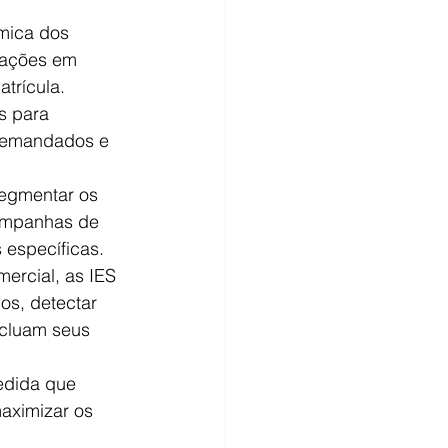
mica dos 
rações em 
trícula.
s para 
 demandados e 
egmentar os 
campanhas de 
 específicas.
ercial, as IES 
s, detectar 
ncluam seus 
edida que 
aximizar os 