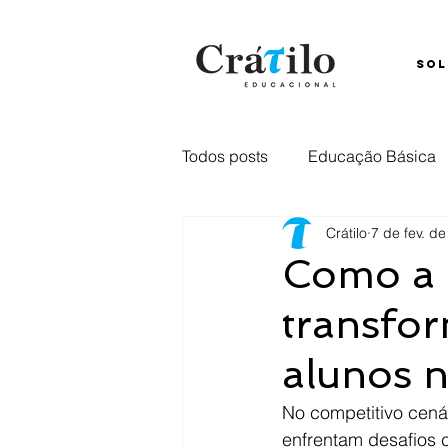
SOL
Todos posts
Educação Básica
Crátilo
7 de fev. d
Ensino Híbrido
Comunica
Como a i
transfor
Captação
retenção
E
alunos n
No competitivo cenár
enfrentam desafios 