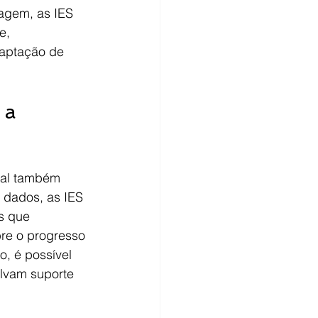
gem, as IES 
e, 
captação de 
 a 
ial também 
e dados, as IES 
s que 
re o progresso 
, é possível 
lvam suporte 