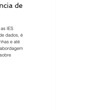
ncia de 
 as IES 
de dados, é 
nhas e até 
a abordagem 
sobre 