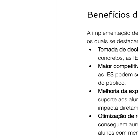
Benefícios d
A implementação de I
os quais se destaca
Tomada de deci
concretos, as I
Maior competiti
as IES podem s
do público.
Melhoria da exp
suporte aos alun
impacta diretam
Otimização de 
conseguem aume
alunos com men