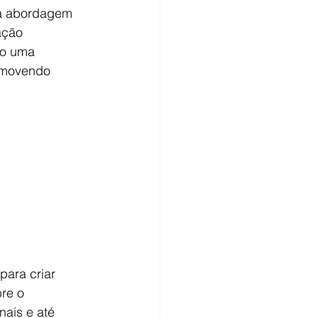
ua abordagem 
ação 
o uma 
omovendo 
para criar 
bre o 
ais e até 