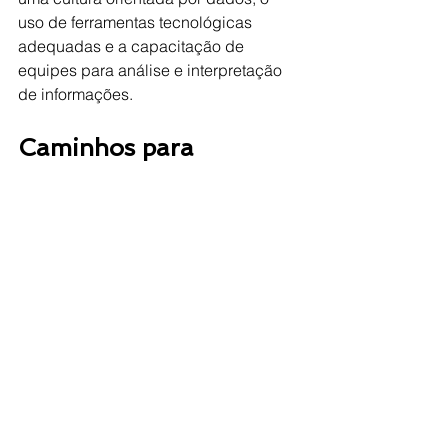
uso de ferramentas tecnológicas 
adequadas e a capacitação de 
equipes para análise e interpretação 
de informações.
Caminhos para 
implementar a 
inteligência de mercado 
na sua IES
Invista em tecnologia e sistemas 
de BI (Business Intelligence)
 para 
coleta e visualização de dados 
relevantes.
Crie indicadores de desempenho 
claros
 para acompanhar o 