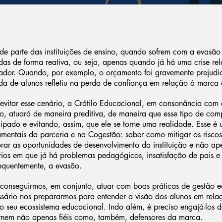
e parte das instituições de ensino, quando sofrem com a evasão
as de forma reativa, ou seja, apenas quando já há uma crise re
cador. Quando, por exemplo, o orçamento foi gravemente prejud
da de alunos refletiu na perda de confiança em relação à marca d
evitar esse cenário, a Crátilo Educacional, em consonância com a
o, atuará de maneira preditiva, de maneira que esse tipo de com
ipado e evitando, assim, que ele se torne uma realidade. Esse é 
mentais da parceria e na Cogestão: saber como mitigar os riscos,
rar as oportunidades de desenvolvimento da instituição e não ap
ios em que já há problemas pedagógicos, insatisfação de pais e 
equentemente, a evasão.
conseguirmos, em conjunto, atuar com boas práticas de gestão e
ssário nos prepararmos para entender a visão dos alunos em rel
o seu ecossistema educacional. Indo além, é preciso engajá-los 
ornem não apenas fiéis como, também, defensores da marca.