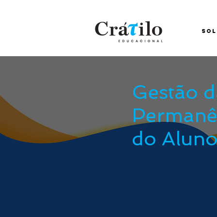
SOL
Gestão d
Permanê
do Alun