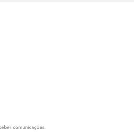
Contate-nos
ceber comunicações.