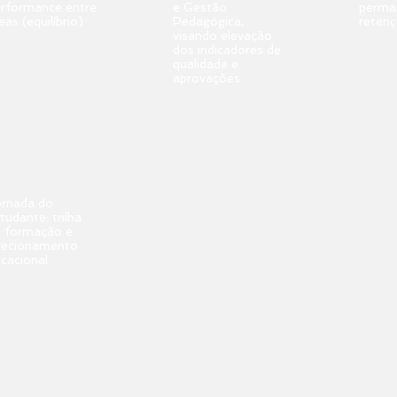
rformance entre
e Gestão
perma
eas (equilíbrio)
Pedagógica,
reten
visando elevação
dos indicadores de
qualidade e
aprovações
rnada do
tudante: trilha
 formação e
recionamento
cacional