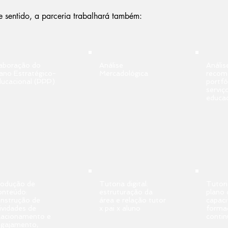
 sentido, a parceria trabalhará também:
aboração do
Análise
Anális
ano Estratégico-
Mercadológica
recom
ucacional (PPP)
portfó
serviç
educac
rodução de
Tutoria digital:
Tutori
onteúdo:
estruturação da
plano 
nstrução de
área e relação tutor
capaci
ividades de
x pai x aluno
forma
lacionamento e
conti
ngajamento,