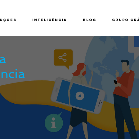
UÇÕES
INTELIGÊNCIA
BLOG
GRUPO CR
a
ncia
o