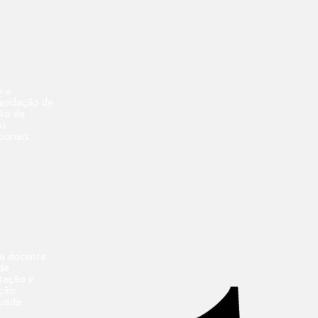
e e
endação de
lio de
os
ionais
a docente:
de
tação e
ção
nuada