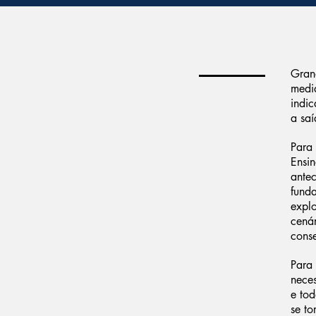
Grand
medid
indi
a saí
Para 
Ensin
antec
funda
explo
cenár
cons
Para 
nece
e tod
se t