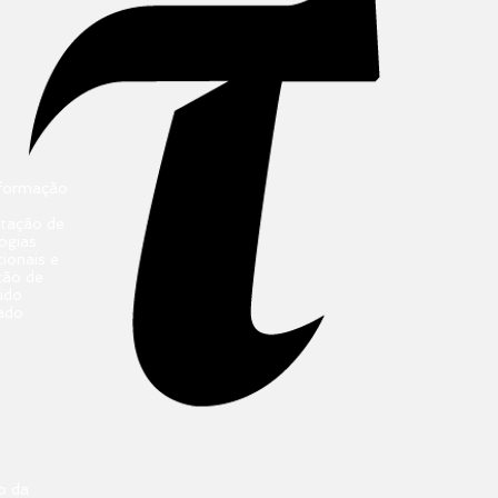
formação
ntação de
ogias
ionais e
ção de
údo
ado
o da