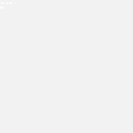
nência e
ção