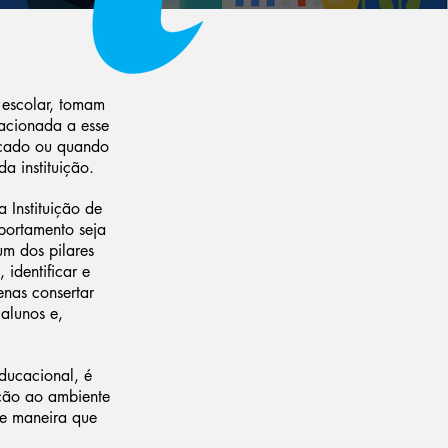
 escolar, tomam
lacionada a esse
icado ou quando
a instituição.
 Instituição de
portamento seja
um dos pilares
 identificar e
enas consertar
alunos e,
ducacional, é
ação ao ambiente
de maneira que