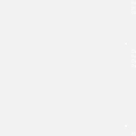
in
pr
co
De
In
D
P
Me