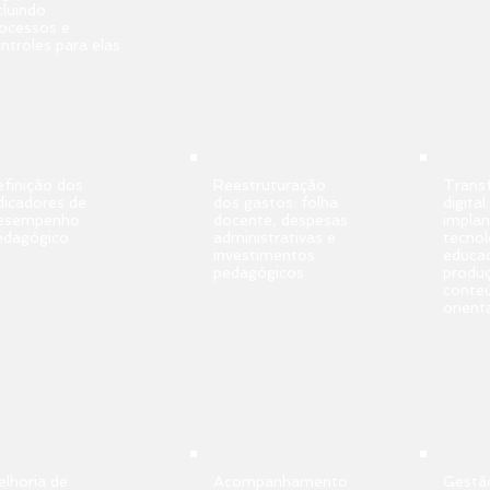
cluindo
ocessos e
ntroles para elas
finição dos
Reestruturação
Trans
dicadores de
dos gastos: folha
digital:
esempenho
docente, despesas
impla
edagógico
administrativas e
tecnol
investimentos
educac
pedagógicos
produ
conte
orient
lhoria de
Acompanhamento
Gestã