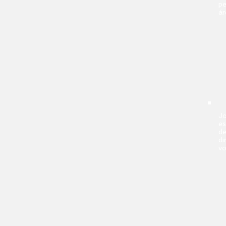
pe
ár
Jo
es
de
di
vo