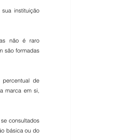
ua instituição 
s não é raro 
m são formadas 
percentual de 
a marca em si, 
se consultados 
ão básica ou do 