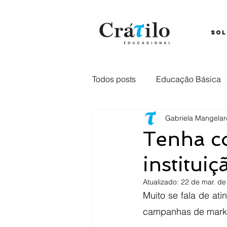
SOL
Todos posts
Educação Básica
Gabriela Mangela
Ensino Híbrido
Comunica
Tenha c
instituiç
Captação
retenção
E
Atualizado:
22 de mar. de
Muito se fala de ati
campanhas de market