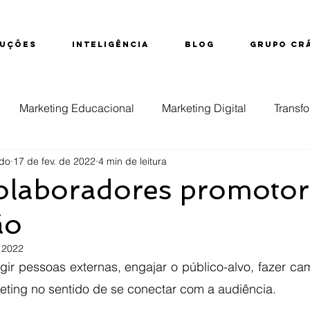
UÇÕES
INTELIGÊNCIA
BLOG
GRUPO CR
Marketing Educacional
Marketing Digital
Transfo
rdo
17 de fev. de 2022
4 min de leitura
ção
Educação Superior
Evasão
Inteligência d
olaboradores promotor
ão
nsino Técnico
 2022
ngir pessoas externas, engajar o público-alvo, fazer c
ing no sentido de se conectar com a audiência. 