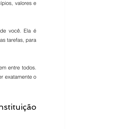
pios, valores e 
de você. Ela é 
 tarefas, para 
m entre todos. 
r exatamente o 
tituição 