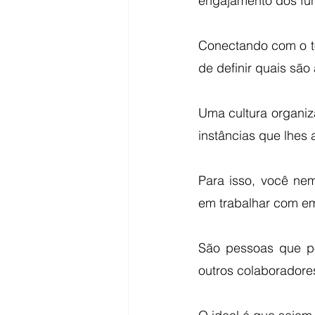
engajamento dos fun
Conectando com o tó
de definir quais sã
Uma cultura organiza
instâncias que lhes
Para isso, você ne
em trabalhar com e
São pessoas que po
outros colaboradores