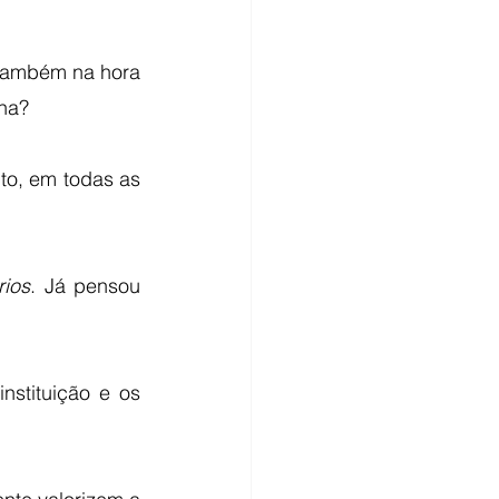
também na hora 
rna?
to, em todas as 
rios
. Já pensou 
stituição e os 