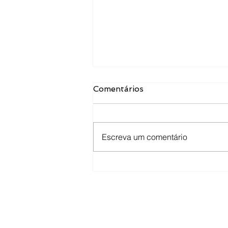
Comentários
Escreva um comentário
2030: tendências para os
Cursos de Medicina na
próxima década