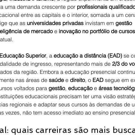
era uma demanda crescente por 
profissionais qualificad
cional entre as capitais e o interior, somada a um cen
xige que as 
universidades privadas
 invistam em 
gestão 
teligência de mercado
 e 
inovação no portfólio de cursos
atual.
 Educação Superior
, a 
educação a distância (EAD)
 se c
dalidade de ingresso, representando mais de 
2/3 do v
tados da região. Embora a educação presencial continu
lmente nas áreas de 
saúde
 e 
direito
, o 
EAD
 segue em e
rsos voltados para 
gestão
, 
educação
 e 
áreas tecnológ
nstituições educacionais precisam ter uma visão estraté
cias regionais e adaptar seus cursos às demandas de 
as vezes, não tem acesso imediato ao ensino presencia
al: quais carreiras são mais busc