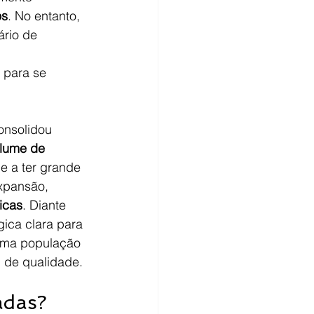
os
. No entanto, 
ário de 
 para se 
onsolidou 
olume de 
e a ter grande 
xpansão, 
icas
. Diante 
gica clara para 
uma população 
l de qualidade.
adas?