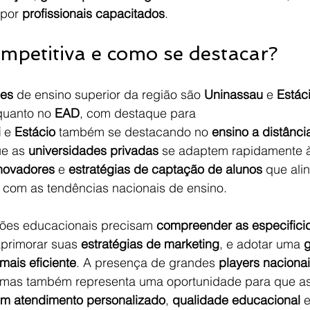
 por 
profissionais capacitados
.
mpetitiva e como se destacar?
ões
 de ensino superior da região são 
Uninassau
 e 
Estác
quanto no 
EAD
, com destaque para 
i
 e 
Estácio
 também se destacando no 
ensino a distânci
e as 
universidades privadas
 se adaptem rapidamente 
inovadores
 e 
estratégias de captação de alunos
 que ali
 com as tendências nacionais de ensino.
ições educacionais precisam 
compreender as especifici
aprimorar suas 
estratégias de marketing
, e adotar uma 
g
mais eficiente
. A presença de grandes 
players naciona
mas também representa uma oportunidade para que as i
m atendimento personalizado
, 
qualidade educacional
 e