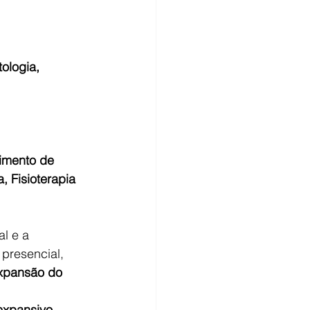
ologia, 
imento de 
 Fisioterapia 
al e a 
presencial, 
xpansão do 
expansivo
.