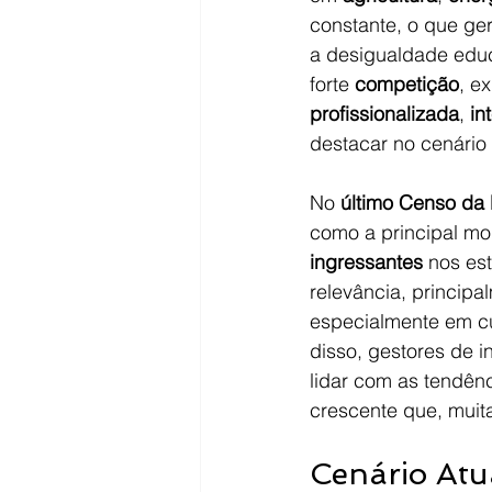
constante, o que g
a desigualdade educa
forte 
competição
, e
profissionalizada
, 
in
destacar no cenário 
No 
último Censo da
como a principal mo
ingressantes
 nos es
relevância, principa
especialmente em cu
disso, gestores de i
lidar com as tendên
crescente que, muit
Cenário Atu