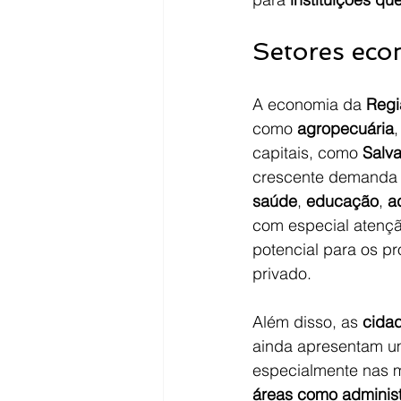
Setores eco
A economia da 
Regi
como 
agropecuária
,
capitais, como 
Salv
crescente demanda 
saúde
, 
educação
, 
a
com especial atençã
potencial para os pr
privado.
Além disso, as 
cidad
ainda apresentam u
especialmente nas 
áreas como adminis