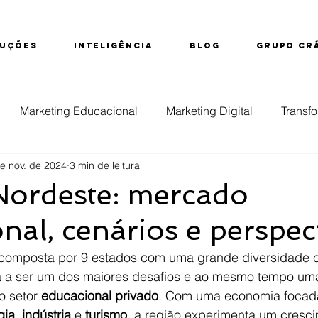
UÇÕES
INTELIGÊNCIA
BLOG
GRUPO CR
Marketing Educacional
Marketing Digital
Transfo
e nov. de 2024
3 min de leitura
ção
Educação Superior
Evasão
Inteligência d
Nordeste: mercado
nal, cenários e perspec
nsino Técnico
 composta por 9 estados com uma grande diversidade cu
a a ser um dos maiores desafios e ao mesmo tempo um
 setor 
educacional privado
. Com uma economia focad
gia
, 
indústria
 e 
turismo
, a região experimenta um cresc