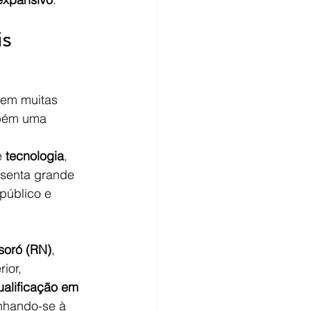
is
, em muitas 
bém uma 
 
tecnologia
, 
esenta grande 
público e 
oró (RN)
, 
ior, 
ualificação em 
inhando-se à 