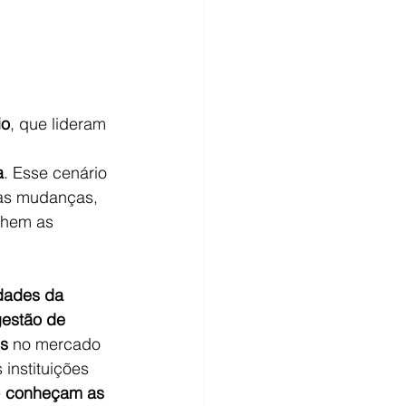
io
, que lideram 
a
. Esse cenário 
às mudanças, 
nhem as 
dades da 
estão de 
is
 no mercado 
nstituições 
 
conheçam as 