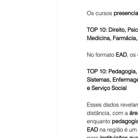
Os cursos 
presenci
TOP 10: Direito, Psi
Medicina, Farmácia,
No formato 
EAD
, os
TOP 10: Pedagogia, 
Sistemas, Enfermage
e Serviço Social
Esses dados revelam
distância, com a 
áre
enquanto 
pedagogi
EAD
 na região é um
para 
instituições q