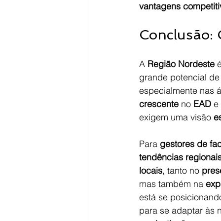
vantagens competiti
Conclusão: O
A 
Região Nordeste
 
grande potencial de
especialmente nas á
crescente
 no 
EAD
 e
exigem uma visão 
e
Para 
gestores de fa
tendências regionai
locais
, tanto no 
pres
mas também na 
exp
está se posicionand
para se adaptar às