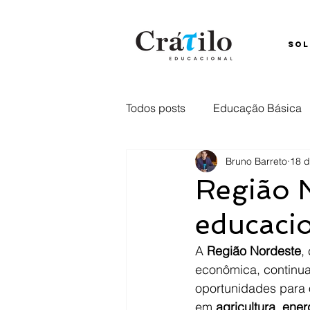
SOL
Todos posts
Educação Básica
Bruno Barreto
18 d
Ensino Híbrido
Comunica
Região 
educacio
Captação
retenção
E
A 
Região Nordeste
,
econômica, continu
oportunidades para o
em 
agricultura
, 
ener