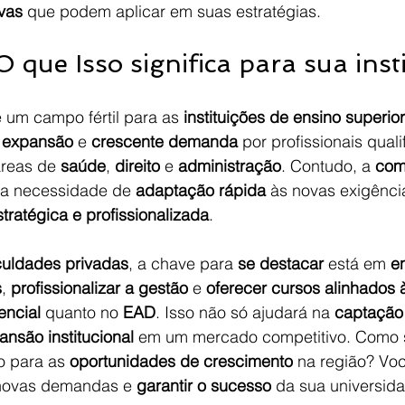
vas
 que podem aplicar em suas estratégias.
 que Isso significa para sua inst
é um campo fértil para as 
instituições de ensino superio
 
expansão
 e 
crescente demanda
 por profissionais quali
reas de 
saúde
, 
direito
 e 
administração
. Contudo, a 
com
 a necessidade de 
adaptação rápida
 às novas exigênc
stratégica e profissionalizada
.
culdades privadas
, a chave para 
se destacar
 está em 
e
s
, 
profissionalizar a gestão
 e 
oferecer cursos alinhados
encial
 quanto no 
EAD
. Isso não só ajudará na 
captação
ansão institucional
 em um mercado competitivo. Como su
o para as 
oportunidades de crescimento
 na região? Voc
 novas demandas e 
garantir o sucesso
 da sua universid