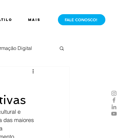
FALE CONOSCO!
ÁTILO
Mais
rmação Digital
e Mercado
Live
tivas
ltural e 
a das maiores 
a 
imento 