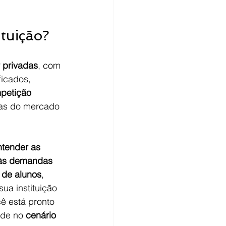
ituição?
r privadas
, com 
ficados, 
petição 
ias do mercado 
ntender as 
 às demandas 
 de alunos
, 
a instituição 
ê está pronto 
ade no 
cenário 