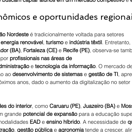
nômicos e oportunidades regiona
ão Nordeste
 é tradicionalmente voltada para setores 
 
energia renovável
, 
turismo
 e 
indústria têxtil
. Entretanto
ador (BA)
, 
Fortaleza (CE)
 e 
Recife (PE)
, observa-se tam
por 
profissionais nas áreas de 
dministração
 e 
tecnologia da informação
. O mercado de
o ao 
desenvolvimento de sistemas
 e 
gestão de TI
, apr
óximos anos, dado o aumento da digitalização no setor 
es do interior
, como 
Caruaru (PE)
, 
Juazeiro (BA)
 e 
Moss
m grande 
potencial de expansão
 para a educação super
modalidades 
EAD
 e 
ensino híbrido
. A necessidade de 
q
tração
, 
gestão pública
 e 
agronomia
 tende a crescer, al