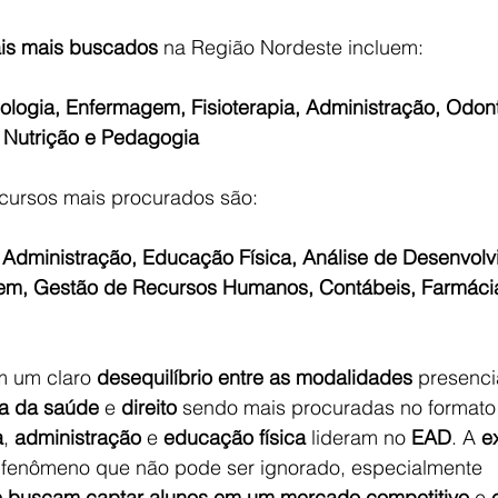
ais mais buscados
 na Região Nordeste incluem:
cologia, Enfermagem, Fisioterapia, Administração, Odont
 Nutrição e Pedagogia
 cursos mais procurados são:
Administração, Educação Física, Análise de Desenvolv
m, Gestão de Recursos Humanos, Contábeis, Farmácia,
 um claro 
desequilíbrio entre as modalidades
 presenci
a da saúde
 e 
direito
 sendo mais procuradas no formato 
a
, 
administração
 e 
educação física
 lideram no 
EAD
. A 
e
 fenômeno que não pode ser ignorado, especialmente 
ue buscam captar alunos em um mercado competitivo
 e 