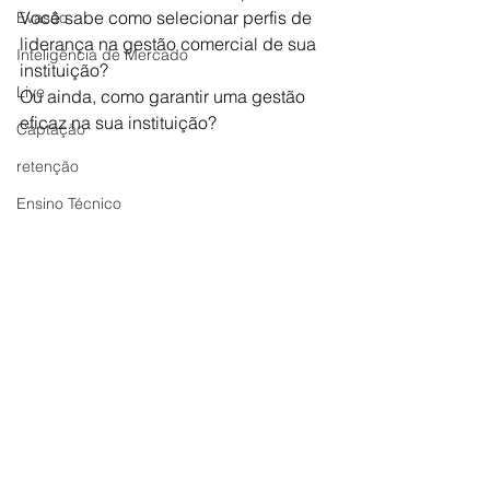
Você sabe como selecionar perfis de 
Evasão
liderança na gestão comercial de sua 
Inteligência de Mercado
instituição?
Live
Ou ainda, como garantir uma gestão 
eficaz na sua instituição?
Captação
retenção
Ensino Técnico