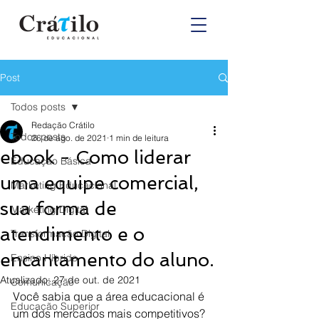
Post
Todos posts
Redação Crátilo
Todos posts
26 de ago. de 2021
1 min de leitura
ebook - Como liderar
Educação Básica
uma equipe comercial,
Marketing Educacional
sua forma de
Marketing Digital
atendimento e o
Transformação Digital
encantamento do aluno.
Ensino Híbrido
Atualizado:
27 de out. de 2021
Comunicação
Você sabia que a área educacional é 
Educação Superior
um dos mercados mais competitivos?