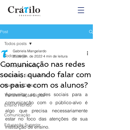
Post
Todos posts
Gabriela Mangelardo
Todos posts
25 de jan. de 2022
4 min de leitura
Comunicação nas redes
Educação Básica
sociais: quando falar com
Marketing Educacional
os pais e com os alunos?
Marketing Digital
Aproveitar as redes sociais para a 
Transformação Digital
comunicação com o público-alvo é 
Ensino Híbrido
algo que precisa necessariamente 
Comunicação
estar no foco das atenções de sua 
Educação Superior
instituição de ensino. 