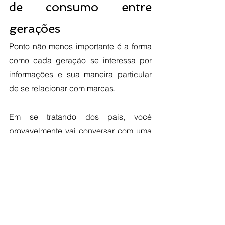
de consumo entre 
gerações
Ponto não menos importante é a forma 
como cada geração se interessa por 
informações e sua maneira particular 
de se relacionar com marcas.
Em se tratando dos pais, você 
provavelmente vai conversar com uma 
geração que é muito fiel a marcas, tem 
um maior poder aquisitivo, privilegia 
qualidade ao invés de quantidade, é 
menos influenciada por terceiros e dá 
muito valor ao tempo livre, ao lazer e à 
estabilidade econômica. 