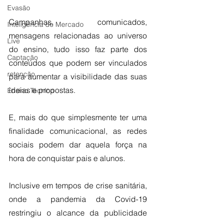
Evasão
Campanhas, comunicados, 
Inteligência de Mercado
mensagens relacionadas ao universo 
Live
do ensino, tudo isso faz parte dos 
Captação
conteúdos que podem ser vinculados 
retenção
para aumentar a visibilidade das suas 
ideias e propostas.
Ensino Técnico
E, mais do que simplesmente ter uma 
finalidade comunicacional, as redes 
sociais podem dar aquela força na 
hora de conquistar pais e alunos. 
Inclusive em tempos de crise sanitária, 
onde a pandemia da Covid-19 
restringiu o alcance da publicidade 