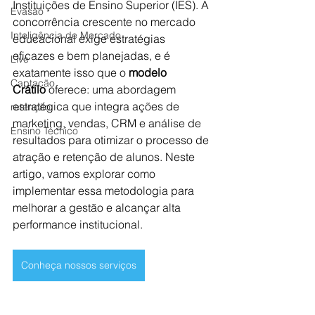
Instituições de Ensino Superior (IES). A 
Evasão
concorrência crescente no mercado 
Inteligência de Mercado
educacional exige estratégias 
eficazes e bem planejadas, e é 
Live
exatamente isso que o 
modelo 
Captação
Crátilo
 oferece: uma abordagem 
estratégica que integra ações de 
retenção
marketing, vendas, CRM e análise de 
Ensino Técnico
resultados para otimizar o processo de 
atração e retenção de alunos. Neste 
artigo, vamos explorar como 
implementar essa metodologia para 
melhorar a gestão e alcançar alta 
performance institucional.
Conheça nossos serviços