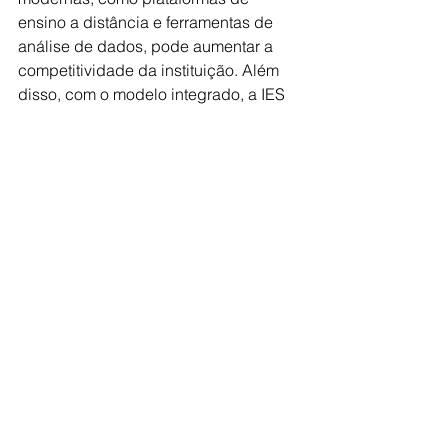
ensino a distância e ferramentas de 
análise de dados, pode aumentar a 
competitividade da instituição. Além 
disso, com o modelo integrado, a IES 
consegue se adaptar rapidamente às 
mudanças do mercado e inovar 
constantemente para atender às novas 
demandas educacionais.
Como medir o sucesso 
da captação de alunos?
O sucesso da captação de alunos vai 
além de simples métricas de matrícula. 
A análise contínua das campanhas 
publicitárias, a taxa de conversão de 
leads e a satisfação dos alunos devem 