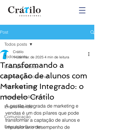
Post
Todos posts
Crátilo
Todos posts
14 de mar. de 2025
4 min de leitura
Transformando a
Educação Básica
captação de alunos com
Marketing Educacional
Marketing Integrado: o
Marketing Digital
modelo Crátilo
Transformação Digital
A gestão integrada de marketing e 
Ensino Híbrido
vendas é um dos pilares que pode 
Comunicação
transformar a captação de alunos e 
Educação Superior
impulsionar o desempenho de 