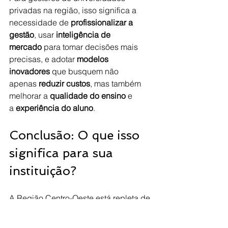
privadas na região, isso significa a 
necessidade de 
profissionalizar a 
gestão
, usar 
inteligência de 
mercado
 para tomar decisões mais 
precisas, e adotar 
modelos 
inovadores
 que busquem não 
apenas 
reduzir custos
, mas também 
melhorar a 
qualidade do ensino
 e 
a 
experiência do aluno
.
Conclusão: O que isso 
significa para sua 
instituição?
A Região Centro-Oeste está repleta de 
oportunidades para o setor 
educacional, especialmente para 