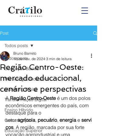
Post
Todos posts
Bruno Barreto
Todos posts
18 de nov. de 2024
3 min de leitura
Região Centro-Oeste:
Educação Básica
mercado educacional,
Marketing Educacional
cenários e perspectivas
Marketing Digital
A 
Região Centro-Oeste
 é um dos polos 
Transformação Digital
econômicos emergentes do país, com 
Ensino Híbrido
destaque para o 
setor 
agrícola
, 
pecuário
, 
energia
 e 
servi
Comunicação
ços
. A região, marcada por sua forte 
Educação Superior
vocação agroindustrial e uma 