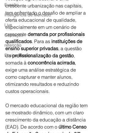
Evasão
crescente urbanização nas capitais, 
tem enfrentado o desafio de ampliar a 
Inteligência de Mercado
oferta educacional de qualidade, 
Live
especialmente em um cenário de 
crescente 
demanda por profissionais 
Captação
qualificados
. Para as 
instituições de 
retenção
ensino superior privadas
, a questão 
Ensino Técnico
da 
profissionalização da gestão
, 
somada à 
concorrência acirrada
, 
exige uma análise estratégica de 
como capturar e manter alunos, 
otimizando resultados e reduzindo 
custos operacionais.
O mercado educacional da região tem 
se mostrado dinâmico, com um claro 
crescimento da educação a distância 
(EAD). De acordo com o 
último Censo 