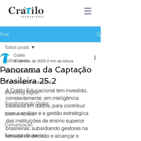
Post
Todos posts
Crátilo
Todos posts
27 de out. de 2025
2 min de leitura
Panorama da Captação
Educação Básica
Brasileira 25.2
Marketing Educacional
A Crátilo Educacional tem investido, 
Marketing Digital
constantemente, em inteligência 
Transformação Digital
baseada em dados, para contribuir 
com a análise e a gestão estratégica 
Ensino Híbrido
das instituições de ensino superior 
Comunicação
brasileiras; subsidiando gestores na 
Educação Superior
tomada de decisão e alcançar o 