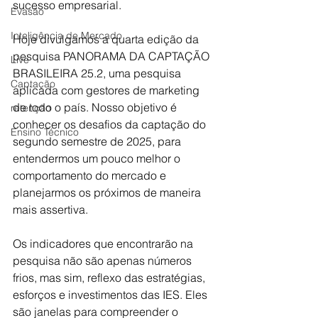
sucesso empresarial.
Evasão
Inteligência de Mercado
Hoje divulgamos a quarta edição da 
pesquisa PANORAMA DA CAPTAÇÃO 
Live
BRASILEIRA 25.2, uma pesquisa 
Captação
aplicada com gestores de marketing 
de todo o país. Nosso objetivo é 
retenção
conhecer os desafios da captação do 
Ensino Técnico
segundo semestre de 2025, para 
entendermos um pouco melhor o 
comportamento do mercado e 
planejarmos os próximos de maneira 
mais assertiva.
Os indicadores que encontrarão na 
pesquisa não são apenas números 
frios, mas sim, reflexo das estratégias, 
esforços e investimentos das IES. Eles 
são janelas para compreender o 