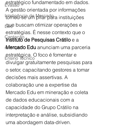
estratégico fundamentado em dados. 
Evasão
A gestão orientada por informações 
Inteligência de Mercado
tornou-se um pilar para instituições 
que buscam otimizar operações e 
Live
estratégias. É nesse contexto que o 
Captação
Instituto de Pesquisas Crátilo
 e a 
Mercado Edu
 anunciam uma parceria 
retenção
estratégica. O foco é fomentar e 
Ensino Técnico
divulgar gratuitamente pesquisas para 
o setor, capacitando gestores a tomar 
decisões mais assertivas. A 
colaboração une a expertise da 
Mercado Edu em mineração e coleta 
de dados educacionais com a 
capacidade do Grupo Crátilo na 
interpretação e análise, subsidiando 
uma abordagem data-driven.