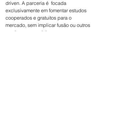
driven. A parceria é  focada 
exclusivamente em fomentar estudos 
cooperados e gratuitos para o 
mercado, sem implicar fusão ou outros 
serviços comerciais.
Outras pesquisas e novidades serão 
lançadas em breve, fortalecendo o 
compromisso com a inovação e o 
avanço do setor educacional. Para 
acessar as pesquisas já realizadas e 
acompanhar as próximas iniciativas, 
visite:
www.cratilo.com/instituto
Links para mais informações:
MercadoEdu:
www.mercadoedu.c
om.br
Grupo Crátilo:
www.cratilo.com