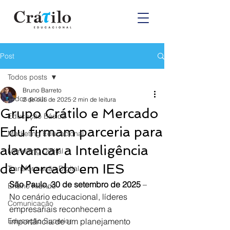
Post
Todos posts
Bruno Barreto
Todos posts
2 de out. de 2025
2 min de leitura
Grupo Crátilo e Mercado
Educação Básica
Edu firmam parceria para
Marketing Educacional
alavancar a Inteligência
Marketing Digital
de Mercado em IES
Transformação Digital
São Paulo, 30 de setembro de 2025
 – 
Ensino Híbrido
No cenário educacional, líderes 
Comunicação
empresariais reconhecem a 
Educação Superior
importância de um planejamento 