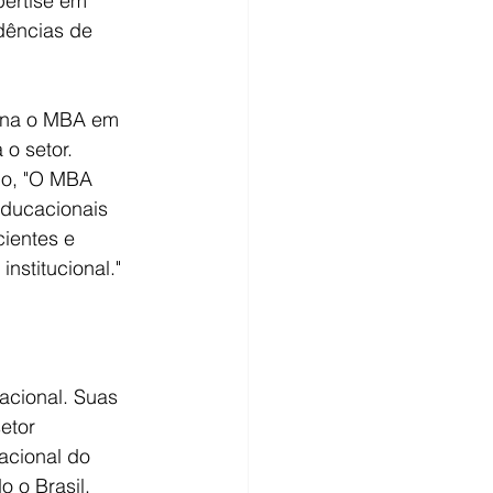
ertise em 
dências de 
orna o MBA em 
o setor. 
lo, "O MBA 
educacionais 
ientes e 
stitucional."
acional. Suas 
etor 
acional do 
 o Brasil, 