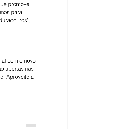
que promove 
unos para 
duradouros", 
nal com o novo 
o abertas nas 
. Aproveite a 