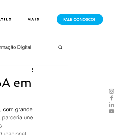
FALE CONOSCO!
ÁTILO
Mais
rmação Digital
e Mercado
Live
MBA em
m, com grande 
parceria une 
s 
ducacional 