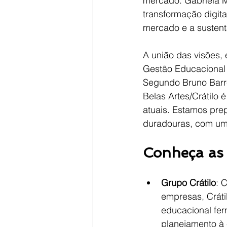
mercado. Gabriela M
transformação digit
mercado e a sustent
A união das visões,
Gestão Educacional 
Segundo Bruno Barre
Belas Artes/Crátilo 
atuais. Estamos prep
duradouras, com um 
Conheça as I
Grupo Crátilo
: 
empresas, Cráti
educacional fer
planejamento à 