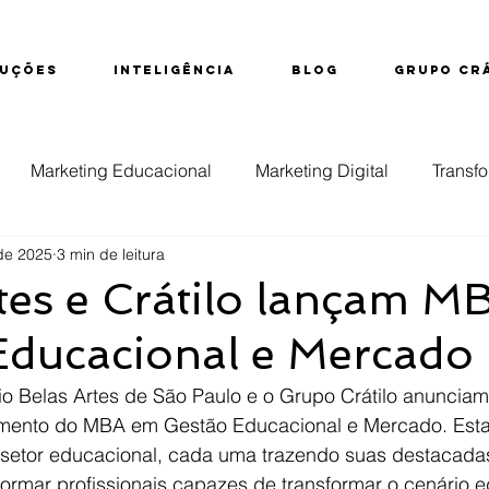
UÇÕES
INTELIGÊNCIA
BLOG
GRUPO CR
Marketing Educacional
Marketing Digital
Transfo
de 2025
3 min de leitura
ção
Educação Superior
Evasão
Inteligência d
tes e Crátilo lançam 
Educacional e Mercado
nsino Técnico
rio Belas Artes de São Paulo e o Grupo Crátilo anuncia
amento do MBA em Gestão Educacional e Mercado. Esta 
 setor educacional, cada uma trazendo suas destacada
ormar profissionais capazes de transformar o cenário e