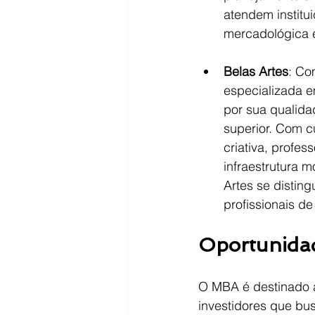
atendem institu
mercadológica e
Belas Artes
: Co
especializada 
por sua qualida
superior. Com 
criativa, prof
infraestrutura 
Artes se distin
profissionais de 
Oportunidad
O MBA é destinado a
investidores que bu