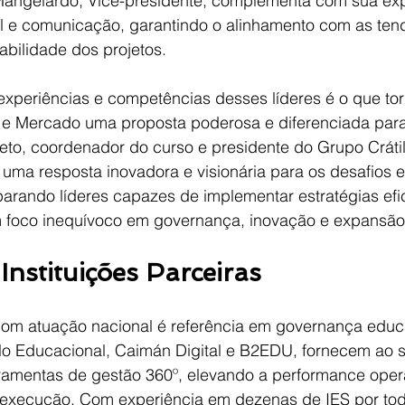
angelardo, Vice-presidente, complementa com sua exp
al e comunicação, garantindo o alinhamento com as ten
abilidade dos projetos.
 experiências e competências desses líderes é o que t
e Mercado uma proposta poderosa e diferenciada para 
to, coordenador do curso e presidente do Grupo Cráti
é uma resposta inovadora e visionária para os desafios 
arando líderes capazes de implementar estratégias efic
foco inequívoco em governança, inovação e expansão in
nstituições Parceiras
Com atuação nacional é referência em governança educ
lo Educacional, Caimán Digital e B2EDU, fornecem ao s
ramentas de gestão 360º, elevando a performance oper
execução. Com experiência em dezenas de IES por todo