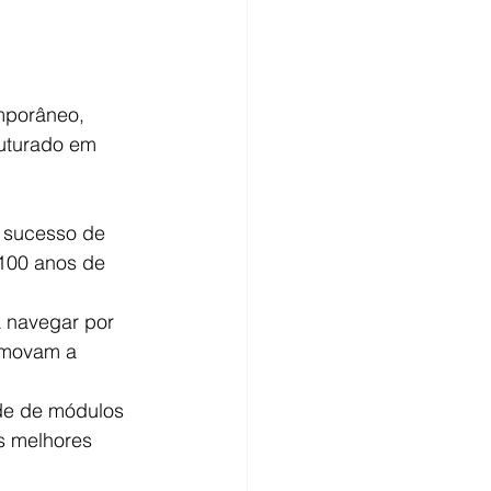
porâneo, 
ruturado em 
e sucesso de 
 100 anos de 
a navegar por 
omovam a 
de de módulos 
s melhores 