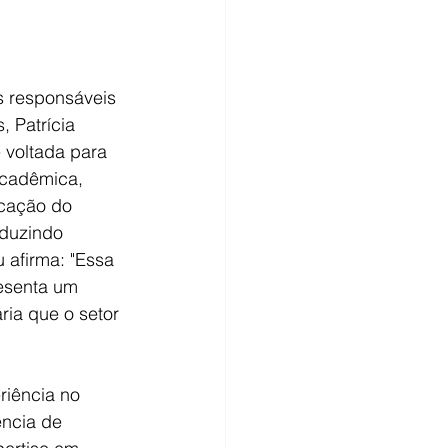
s responsáveis 
, Patrícia 
 voltada para 
Acadêmica, 
cação do 
nduzindo 
u afirma: "Essa 
resenta um 
ria que o setor 
riência no 
ência de 