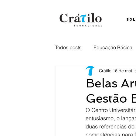
SOL
Todos posts
Educação Básica
Crátilo
16 de mai. 
Ensino Híbrido
Comunica
Belas Ar
Gestão 
Captação
retenção
E
O Centro Universitá
entusiasmo, o lanç
duas referências do
competências para f