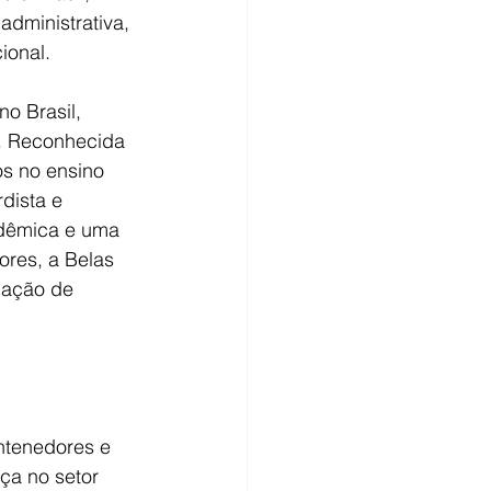
administrativa, 
ional.
o Brasil, 
. Reconhecida 
os no ensino 
ista e 
adêmica e uma 
res, a Belas 
mação de 
ntenedores e 
ça no setor 