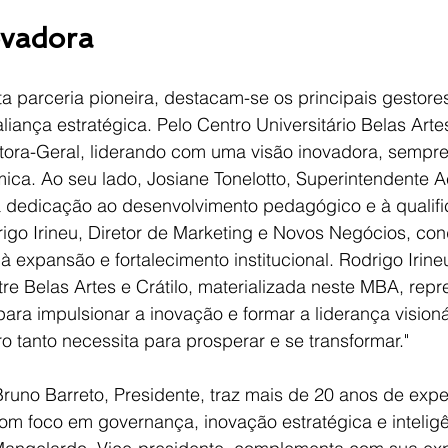
ovadora
ta parceria pioneira, destacam-se os principais gestore
liança estratégica. Pelo Centro Universitário Belas Artes
ora-Geral, liderando com uma visão inovadora, sempre
ica. Ao seu lado, Josiane Tonelotto, Superintendente 
 dedicação ao desenvolvimento pedagógico e à qualifi
rigo Irineu, Diretor de Marketing e Novos Negócios, co
à expansão e fortalecimento institucional. Rodrigo Irine
tre Belas Artes e Crátilo, materializada neste MBA, rep
ra impulsionar a inovação e formar a liderança visioná
ro tanto necessita para prosperar e se transformar."
Bruno Barreto, Presidente, traz mais de 20 anos de expe
com foco em governança, inovação estratégica e intelig