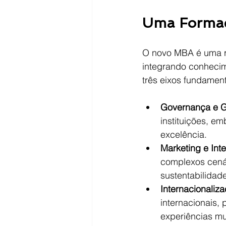
Uma Formaçã
O novo MBA é uma r
integrando conhecim
três eixos fundamen
Governança e G
instituições, em
excelência.
Marketing e Int
complexos cená
sustentabilidade
Internacionaliz
internacionais,
experiências m