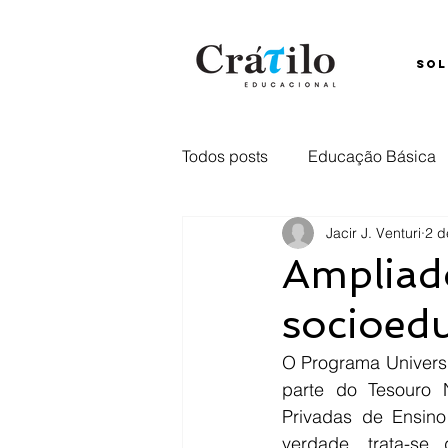
SOL
Todos posts
Educação Básica
Jacir J. Venturi
2 d
Ensino Híbrido
Comunica
Ampliad
socioedu
Captação
retenção
E
O Programa Universi
parte do Tesouro N
Privadas de Ensino
verdade, trata-se