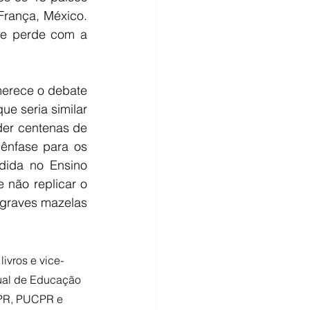
rança, México. 
se perde com a 
erece o debate 
e seria similar 
er centenas de 
ênfase para os 
dida no Ensino 
 não replicar o 
graves mazelas 
livros e vice-
ual de Educação 
FPR, PUCPR e 