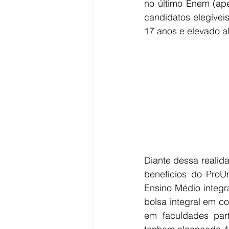
no último Enem (ape
candidatos elegívei
17 anos e elevado a
Diante dessa realid
benefícios do ProU
Ensino Médio integr
bolsa integral em co
em faculdades part