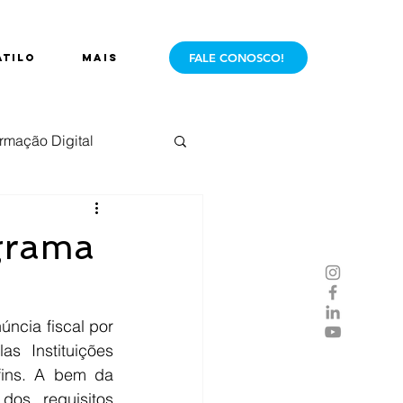
FALE CONOSCO!
ÁTILO
Mais
rmação Digital
e Mercado
Live
grama
cia fiscal por 
 Instituições 
fins. A bem da 
s requisitos 