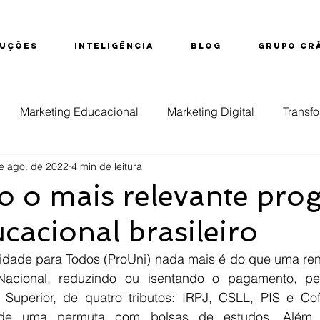
UÇÕES
INTELIGÊNCIA
BLOG
GRUPO CR
Marketing Educacional
Marketing Digital
Transfo
e ago. de 2022
4 min de leitura
ção
Educação Superior
Evasão
Inteligência d
o o mais relevante pro
cacional brasileiro
nsino Técnico
dade para Todos (ProUni) nada mais é do que uma renún
acional, reduzindo ou isentando o pagamento, pelas
 Superior, de quatro tributos: IRPJ, CSLL, PIS e Co
 de uma permuta com bolsas de estudos. Além do