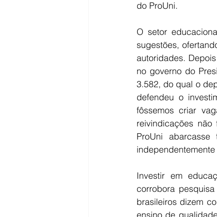
do ProUni.
O setor educaciona
sugestões, ofertand
autoridades. Depois
no governo do Presi
3.582, do qual o dep
defendeu o invest
fôssemos criar va
reivindicações não 
ProUni abarcasse 
independentemente d
Investir em educa
corrobora pesquisa
brasileiros dizem c
ensino de qualidade 