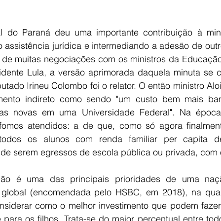
l do Paraná deu uma importante contribuição à minu
o assistência jurídica e intermediando a adesão de out
 de muitas negociações com os ministros da Educação
dente Lula, a versão aprimorada daquela minuta se c
utado Irineu Colombo foi o relator. O então ministro Alo
imento indireto como sendo "um custo bem mais bar
gas novas em uma Universidade Federal". Na époc
fomos atendidos: a de que, como só agora finalmente
todos os alunos com renda familiar per capita d
e serem egressos de escola pública ou privada, com 
ção é uma das principais prioridades de uma na
 global (encomendada pelo HSBC, em 2018), na qual
onsiderar como o melhor investimento que podem fazer 
para os filhos. Trata-se do maior percentual entre tod