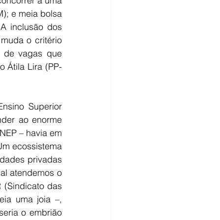
oncorrer a uma 
M); e meia bolsa 
A inclusão dos 
uda o critério 
s de vagas que 
 Átila Lira (PP-
sino Superior 
nder ao enorme 
NEP – havia em 
Um ecossistema 
dades privadas 
al atendemos o 
(Sindicato das 
a uma joia –, 
eria o embrião 