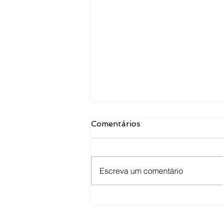
Comentários
Escreva um comentário
2030: tendências para os
Cursos de Medicina na
próxima década