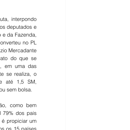
ta, interpondo 
ros deputados e 
 e da Fazenda, 
onverteu no PL 
izio Mercadante 
ato do que se 
a, em uma das 
 se realiza, o 
e até 1,5 SM, 
ou sem bolsa. 
ção, como bem 
 79% dos pais 
é propiciar um 
os os 15 países 