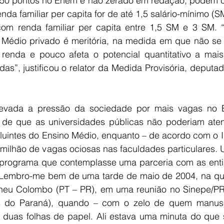
50 pontos no Enem e não zerado em redação, podem c
enda familiar per capita for de até 1,5 salário-mínimo (S
om renda familiar per capita entre 1,5 SM e 3 SM. “
Médio privado é meritória, na medida em que não se m
renda e pouco afeta o potencial quantitativo a mai
s”, justificou o relator da Medida Provisória, deputado
levada a pressão da sociedade por mais vagas no En
e de que as universidades públicas não poderiam ate
luintes do Ensino Médio, enquanto – de acordo com o I
milhão de vagas ociosas nas faculdades particulares. 
 programa que contemplasse uma parceria com as enti
. Lembro-me bem de uma tarde de maio de 2004, na qu
ineu Colombo (PT – PR), em uma reunião no Sinepe/PR 
es do Paraná), quando – com o zelo de quem manusei
a duas folhas de papel. Ali estava uma minuta do que s