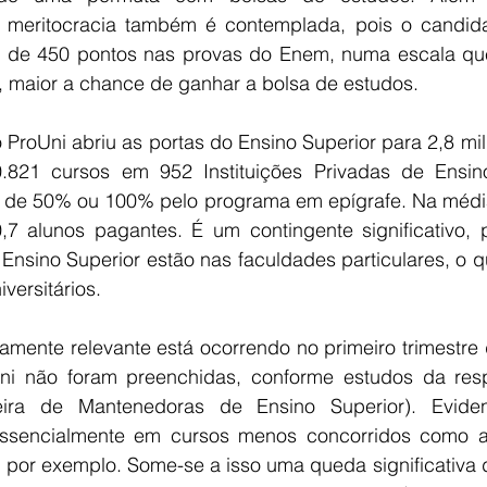
 meritocracia também é contemplada, pois o candida
 de 450 pontos nas provas do Enem, numa escala que 
, maior a chance de ganhar a bolsa de estudos.
 ProUni abriu as portas do Ensino Superior para 2,8 mil
821 cursos em 952 Instituições Privadas de Ensino
de 50% ou 100% pelo programa em epígrafe. Na média,
7 alunos pagantes. É um contingente significativo, 
 Ensino Superior estão nas faculdades particulares, o 
versitários.
amente relevante está ocorrendo no primeiro trimestre 
ni não foram preenchidas, conforme estudos da res
leira de Mantenedoras de Ensino Superior). Eviden
essencialmente em cursos menos concorridos como as 
 por exemplo. Some-se a isso uma queda significativa d