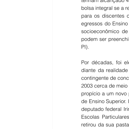
tenham alcançado 4
bolsa integral se a r
para os discentes c
egressos do Ensino 
socioeconômico de 
podem ser preenchida
PI).
Por décadas, foi e
diante da realidad
contingente de conc
2003 cerca de meio 
propício a um novo
de Ensino Superior
deputado federal Ir
Escolas Particular
retirou da sua past