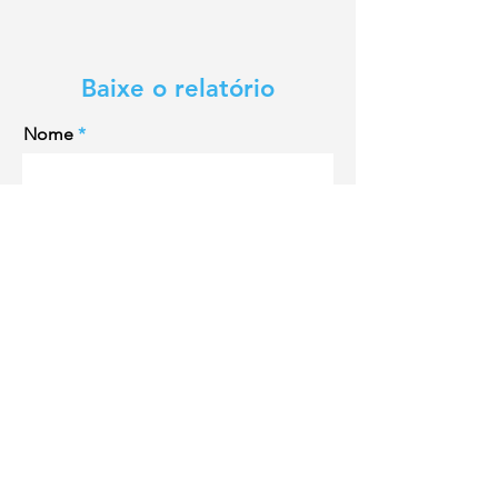
Baixe o relatório
Nome
Sobrenome
Email
Empresa
Quero receber a newsletter do