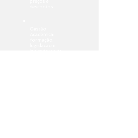
preços e
descontos
Gestão
Acadêmica:
formação,
legislação e
indicadores de
qualidade
Implantação ou
Gestão do EAD
(melhoria da
performance
administrativa /
acadêmica /
financeira
/comercial)