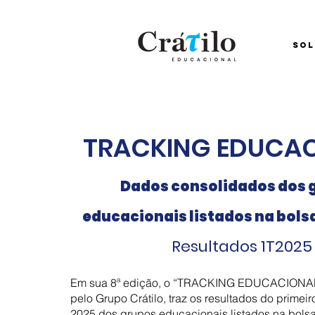
SOL
TRACKING EDUCA
Dados consolidados dos 
educacionais listados na bolsa
Resulta
dos 1T2025
Em sua 8ª edição, o “TRACKING EDUCACIONAL
pelo Grupo Crátilo, traz os resultados do primeir
2025 dos grupos educacionais listados na bolsa 