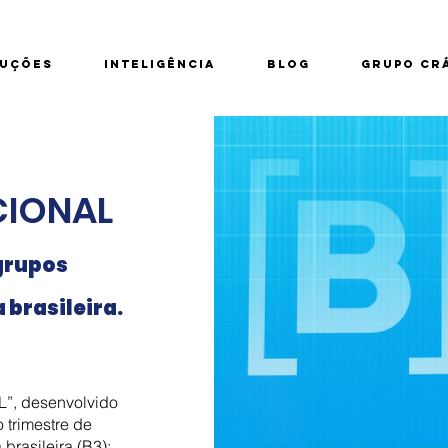
UÇÕES
INTELIGÊNCIA
BLOG
GRUPO CR
CIONAL
grupos
 brasileira.
”, desenvolvido
o trimestre de
brasileira (B3):