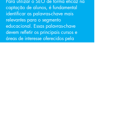
Para utilizar o SEO de forma eficaz na
captação de alunos, é fundamental
identificar as palavras-chave mais
relevantes para o segmento
educacional. Essas palavras-chave
devem refletir os principais cursos e
áreas de interesse oferecidos pela
instituição, além de termos
relacionados ao universo acadêmico.
Por exemplo, se a instituição oferece
cursos na área de TI, palavras-chave
como "cursos de programação",
"graduação em tecnologia da
informação" e "carreira na área de TI"
são essenciais para atrair alunos
interessados nesse campo.
Produção de conteúdo otimizado
para captação de alunos
Além de utilizar palavras-chave