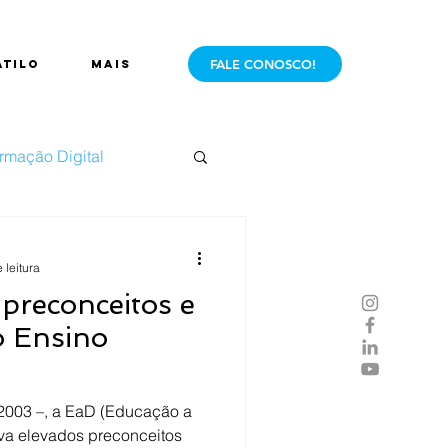
FALE CONOSCO!
ÁTILO
Mais
rmação Digital
e Mercado
Live
 leitura
preconceitos e
o Ensino
 2003 –, a EaD (Educação a
ava elevados preconceitos