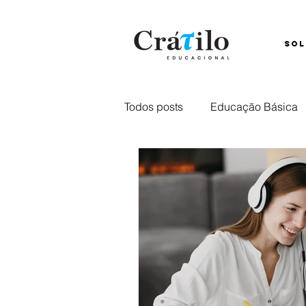
SOL
Todos posts
Educação Básica
Ensino Híbrido
Comunica
Captação
retenção
E