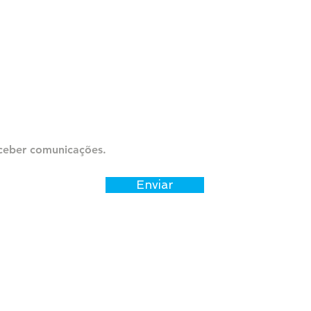
ceber comunicações.
Enviar
ª andar, CJ 2315
 São Paulo/SP