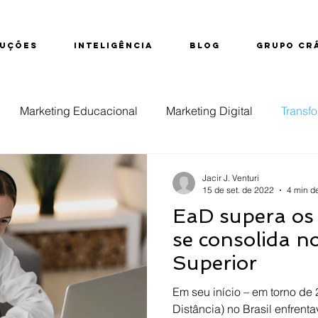
UÇÕES
INTELIGÊNCIA
BLOG
GRUPO CR
Marketing Educacional
Marketing Digital
Transfo
ção
Educação Superior
Evasão
Inteligência d
Jacir J. Venturi
15 de set. de 2022
4 min de
EaD supera os 
nsino Técnico
se consolida n
Superior
Em seu início – em torno de
Distância) no Brasil enfrent