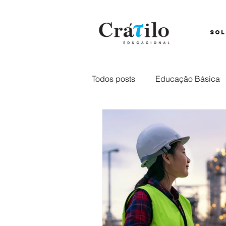
SOL
Todos posts
Educação Básica
Ensino Híbrido
Comunica
Captação
retenção
E