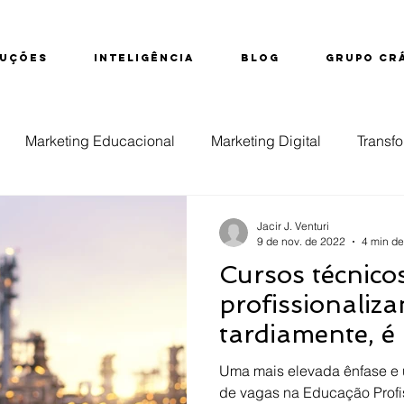
UÇÕES
INTELIGÊNCIA
BLOG
GRUPO CR
Marketing Educacional
Marketing Digital
Transfo
ção
Educação Superior
Evasão
Inteligência d
Jacir J. Venturi
9 de nov. de 2022
4 min de
Cursos técnico
nsino Técnico
profissionaliz
tardiamente, é 
Uma mais elevada ênfase e 
de vagas na Educação Profi