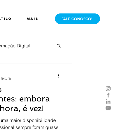
FALE CONOSCO!
ÁTILO
Mais
rmação Digital
e Mercado
Live
 leitura
s
antes: embora
hora, é vez!
uma maior disponibilidade
ssional sempre foram quase